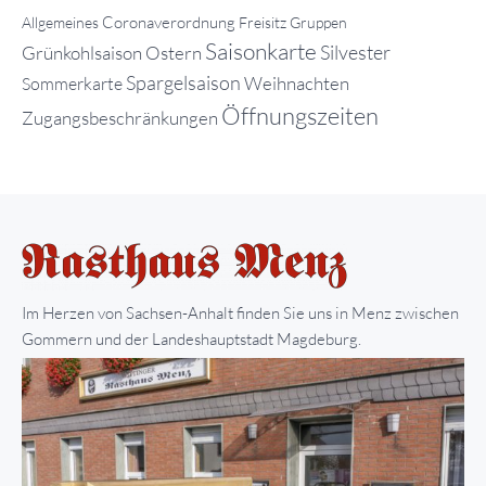
Coronaverordnung
Allgemeines
Freisitz
Gruppen
Saisonkarte
Silvester
Grünkohlsaison
Ostern
Spargelsaison
Weihnachten
Sommerkarte
Öffnungszeiten
Zugangsbeschränkungen
Im Herzen von Sachsen-Anhalt finden Sie uns in Menz zwischen
Gommern und der Landeshauptstadt Magdeburg.